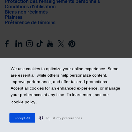
Protection des renseignements personnels
Conditions d’utilisation
Biens non réclamés
Plaintes
Préférence de témoins
We use cookies to optimize your online experience. Some
are essential, while others help personalize content,
improve performance, and offer tailored promotions.
Prendre les devants
Accept all cookies for an enhanced experience, or manage
your preferences at any time. To learn more, see our
cookie policy
.
© 2026 Industrielle Alliance, Assurance et services financiers
inc. - iA Groupe financier. Tous droits réservés.
Accept All
Adjust my preferences