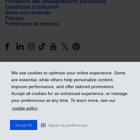
Protection des renseignements personnels
Conditions d’utilisation
Biens non réclamés
Plaintes
Préférence de témoins
We use cookies to optimize your online experience. Some
are essential, while others help personalize content,
improve performance, and offer tailored promotions.
Prendre les devants
Accept all cookies for an enhanced experience, or manage
your preferences at any time. To learn more, see our
cookie policy
.
© 2026 Industrielle Alliance, Assurance et services financiers
inc. - iA Groupe financier. Tous droits réservés.
Accept All
Adjust my preferences