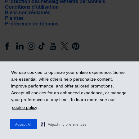
Protection des renseignements personnels
Conditions d’utilisation
Biens non réclamés
Plaintes
Préférence de témoins
We use cookies to optimize your online experience. Some
are essential, while others help personalize content,
improve performance, and offer tailored promotions.
Prendre les devants
Accept all cookies for an enhanced experience, or manage
your preferences at any time. To learn more, see our
cookie policy
.
© 2026 Industrielle Alliance, Assurance et services financiers
inc. - iA Groupe financier. Tous droits réservés.
Accept All
Adjust my preferences