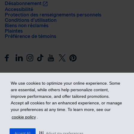
Désabonnement
Accessibilité
Protection des renseignements personnels
Conditions d’utilisation
Biens non réclamés
Plaintes
Préférence de témoins
We use cookies to optimize your online experience. Some
are essential, while others help personalize content,
improve performance, and offer tailored promotions.
Prendre les devants
Accept all cookies for an enhanced experience, or manage
your preferences at any time. To learn more, see our
cookie policy
.
© 2026 Industrielle Alliance, Assurance et services financiers
inc. - iA Groupe financier. Tous droits réservés.
Accept All
Adjust my preferences