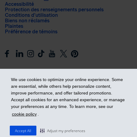
Accessibilité
Protection des renseignements personnels
Conditions d’utilisation
Biens non réclamés
Plaintes
Préférence de témoins
We use cookies to optimize your online experience. Some
are essential, while others help personalize content,
improve performance, and offer tailored promotions.
Prendre les devants
Accept all cookies for an enhanced experience, or manage
your preferences at any time. To learn more, see our
cookie policy
.
© 2026 Industrielle Alliance, Assurance et services financiers
inc. - iA Groupe financier. Tous droits réservés.
Accept All
Adjust my preferences