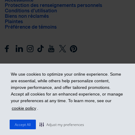
Protection des renseignements personnels
Conditions d’utilisation
Biens non réclamés
Plaintes
Préférence de témoins
We use cookies to optimize your online experience. Some
are essential, while others help personalize content,
improve performance, and offer tailored promotions.
Prendre les devants
Accept all cookies for an enhanced experience, or manage
your preferences at any time. To learn more, see our
cookie policy
.
© 2026 Industrielle Alliance, Assurance et services financiers
inc. - iA Groupe financier. Tous droits réservés.
Accept All
Adjust my preferences