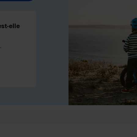
st-elle
.