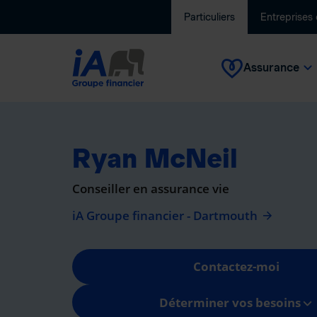
Particuliers
Entreprises
Assurance
Ryan McNeil
Conseiller en assurance vie
iA Groupe financier - Dartmouth
Contactez-moi
Déterminer vos besoins