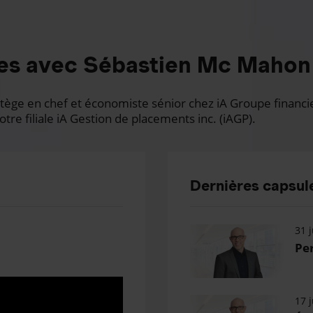
es avec Sébastien Mc Mahon
ge en chef et économiste sénior chez iA Groupe financier.
otre filiale iA Gestion de placements inc. (iAGP).
Dernières capsule
31 j
Per
17 j