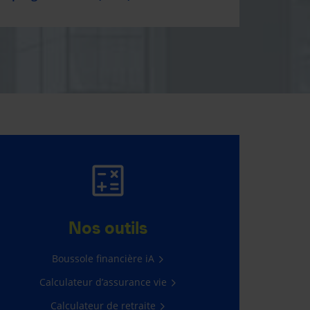
GAGNER 5 000 $,
C’EST FACILE!
Nos outils
Il suffit de vous connecter à
Boussole financière iA
l’Espace client.
Calculateur d’assurance vie
Passez à l’action
Calculateur de retraite