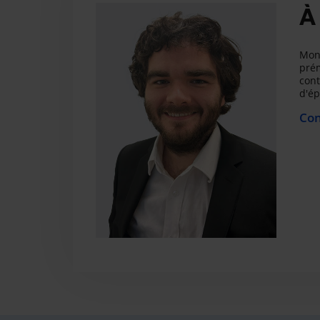
À
Mon 
prém
cont
d'ép
Con