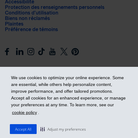
Accessibilité
Protection des renseignements personnels
Conditions d’utilisation
Biens non réclamés
Plaintes
Préférence de témoins
We use cookies to optimize your online experience. Some
are essential, while others help personalize content,
improve performance, and offer tailored promotions.
Prendre les devants
Accept all cookies for an enhanced experience, or manage
your preferences at any time. To learn more, see our
cookie policy
.
© 2026 Industrielle Alliance, Assurance et services financiers
inc. - iA Groupe financier. Tous droits réservés.
Accept All
Adjust my preferences