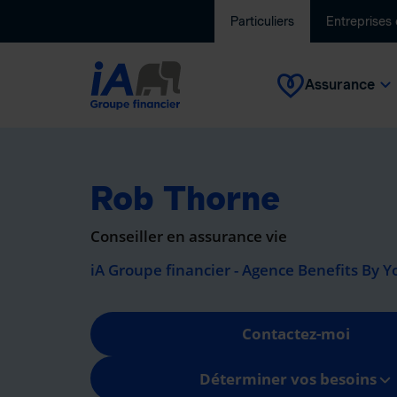
Particuliers
Entreprises
Assurance
Rob Thorne
Conseiller en assurance vie
iA Groupe financier - Agence Benefits By Y
Contactez-moi
Déterminer vos besoins