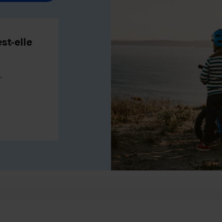
st-elle
.