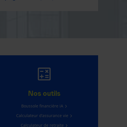
ASSURANCE AUTO
ET HABITATION
Nos outils
565 $ d’économie en moyenne*
Boussole financière iA
Calculateur d’assurance vie
Obtenir une soumission
Calculateur de retraite