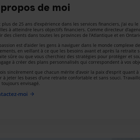
 propos de moi
 plus de 25 ans d’expérience dans les services financiers, j’ai eu l
lles à atteindre leurs objectifs financiers. Comme directeur d’agenc
ir des clients dans toutes les provinces de l’Atlantique et en Ontari
assion est d’aider les gens à naviguer dans le monde complexe de l
ements, en veillant à ce que les besoins avant et après la retraite 
aite sûre ou que vous cherchiez des stratégies pour protéger et sout
gage à créer des plans personnalisés qui correspondent à vos obje
rois sincèrement que chacun mérite d’avoir la paix d’esprit quant à s
r à jeter les bases d’une retraite confortable et sans souci. Travai
 toujours envisagé.
tactez-moi