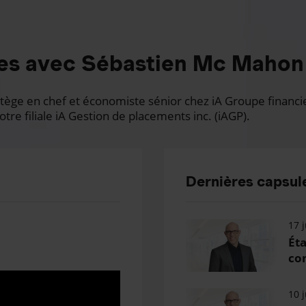
es avec Sébastien Mc Mahon
ge en chef et économiste sénior chez iA Groupe financier.
otre filiale iA Gestion de placements inc. (iAGP).
Dernières capsule
17 j
Éta
con
10 j