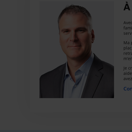
À
Avec
fami
serv
Ma p
plac
retr
m’en
Je c
aide
avez
Con