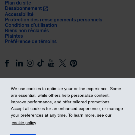
Plan du site
Désabonnement
Accessibilité
Protection des renseignements personnels
Conditions d’utilisation
Biens non réclamés
Plaintes
Préférence de témoins
We use cookies to optimize your online experience. Some
are essential, while others help personalize content,
improve performance, and offer tailored promotions.
Prendre les devants
Accept all cookies for an enhanced experience, or manage
your preferences at any time. To learn more, see our
cookie policy
.
© 2026 Industrielle Alliance, Assurance et services financiers
inc. - iA Groupe financier. Tous droits réservés.