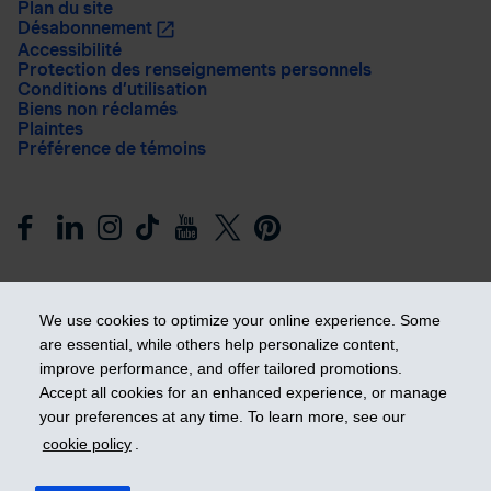
Plan du site
Désabonnement
Accessibilité
Protection des renseignements personnels
Conditions d’utilisation
Biens non réclamés
Plaintes
Préférence de témoins
We use cookies to optimize your online experience. Some
are essential, while others help personalize content,
improve performance, and offer tailored promotions.
Prendre les devants
Accept all cookies for an enhanced experience, or manage
your preferences at any time. To learn more, see our
cookie policy
.
© 2026 Industrielle Alliance, Assurance et services financiers
inc. - iA Groupe financier. Tous droits réservés.