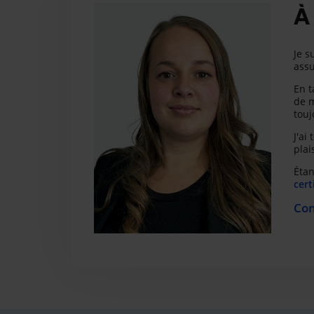
À
Je s
ass
En t
de m
touj
J'ai
plai
Étan
cert
Con