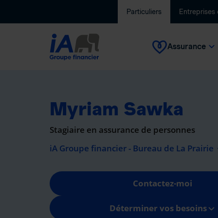
Particuliers
Entreprises
Assurance
Myriam Sawka
Stagiaire en assurance de personnes
iA Groupe financier - Bureau de La Prairie
Contactez-moi
Déterminer vos besoins