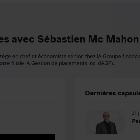
es avec Sébastien Mc Mahon
ge en chef et économiste sénior chez iA Groupe financier.
otre filiale iA Gestion de placements inc. (iAGP).
Dernières capsule
31 j
Per