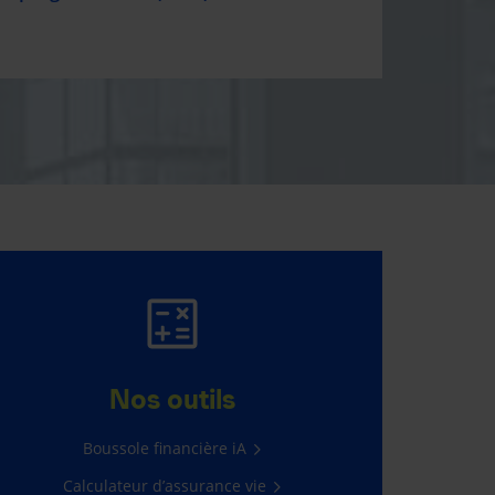
GAGNER 5 000 $,
C’EST FACILE!
Nos outils
Il suffit de vous connecter à
Boussole financière iA
l’Espace client.
Calculateur d’assurance vie