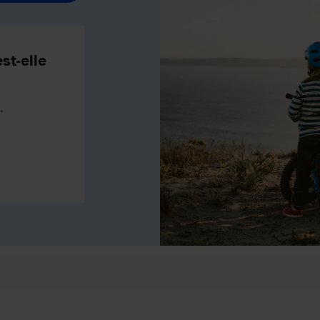
st-elle
.