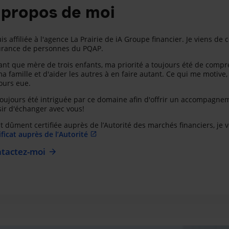
 propos de moi
uis affiliée à l'agence La Prairie de iA Groupe financier. Je viens 
urance de personnes du PQAP.
ant que mère de trois enfants, ma priorité a toujours été de comp
a famille et d'aider les autres à en faire autant. Ce qui me motive, 
ours eue.
 toujours été intriguée par ce domaine afin d'offrir un accompagn
sir d'échanger avec vous!
t dûment certifiée auprès de l’Autorité des marchés financiers, je 
ificat auprès de l’Autorité
tactez-moi