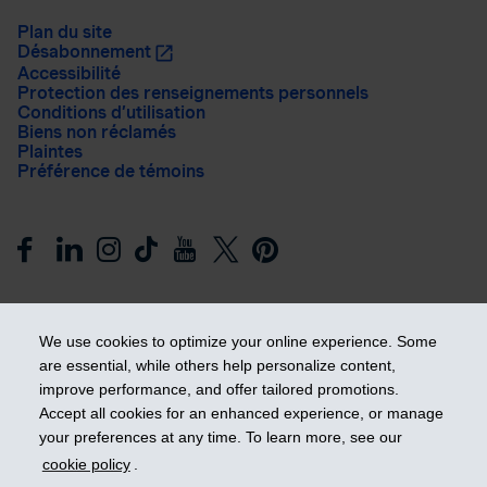
Plan du site
Désabonnement
Accessibilité
Protection des renseignements personnels
Conditions d’utilisation
Biens non réclamés
Plaintes
Préférence de témoins
We use cookies to optimize your online experience. Some
are essential, while others help personalize content,
improve performance, and offer tailored promotions.
Prendre les devants
Accept all cookies for an enhanced experience, or manage
your preferences at any time. To learn more, see our
cookie policy
.
© 2026 Industrielle Alliance, Assurance et services financiers