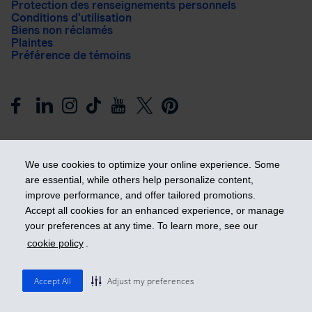
Protection des renseignements personnels
Conditions d’utilisation
Biens non réclamés
Plaintes
Préférence de témoins
We use cookies to optimize your online experience. Some
are essential, while others help personalize content,
improve performance, and offer tailored promotions.
Prendre les devants
Accept all cookies for an enhanced experience, or manage
your preferences at any time. To learn more, see our
cookie policy
.
© 2026 Industrielle Alliance, Assurance et services financiers
inc. - iA Groupe financier. Tous droits réservés.
Accept All
Adjust my preferences