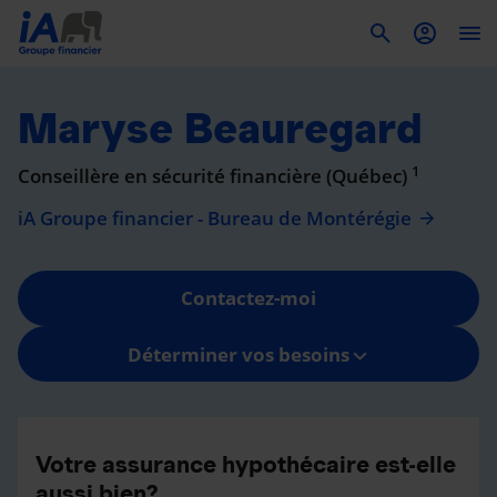
To
Maryse Beauregard
1
Conseillère en sécurité financière (Québec)
iA Groupe financier - Bureau de Montérégie
Contactez-moi
Déterminer vos besoins
Votre assurance hypothécaire est-elle
aussi bien?