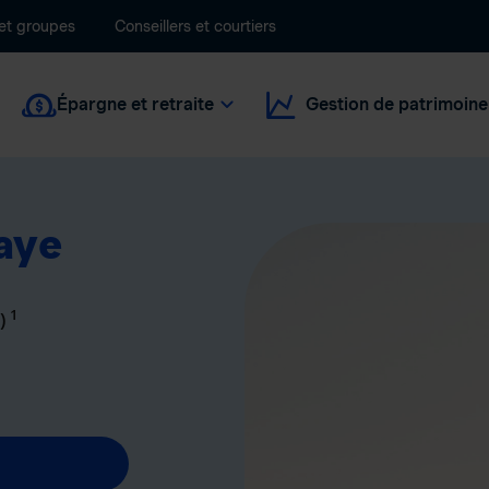
 et groupes
Conseillers et courtiers
Épargne et retraite
Gestion de patrimoine
aye
1
c)