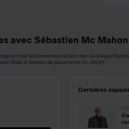
es avec Sébastien Mc Mahon
ge en chef et économiste sénior chez iA Groupe financier.
otre filiale iA Gestion de placements inc. (iAGP).
Dernières capsule
17 j
Éta
con