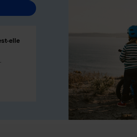
st-elle
.