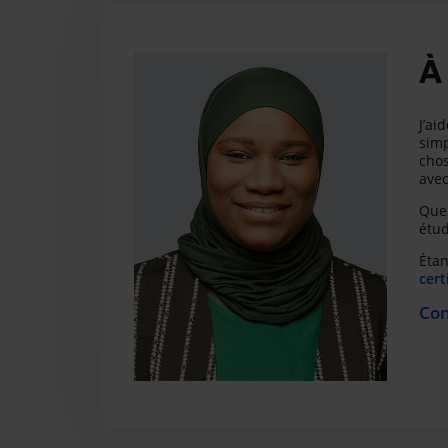
À
J’ai
simp
chos
avec
Que 
étud
Étan
cert
Con