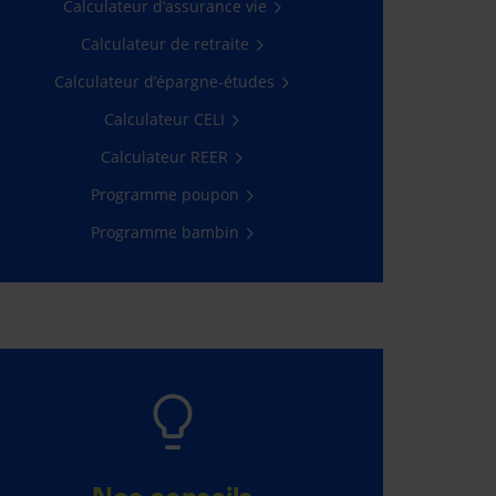
de 2 à 5 ans avec, en prime, un
Calculateur d’assurance vie
joli cadeau!
Calculateur de retraite
En savoir plus
Calculateur d’épargne-études
Calculateur CELI
Calculateur REER
Programme poupon
Programme bambin