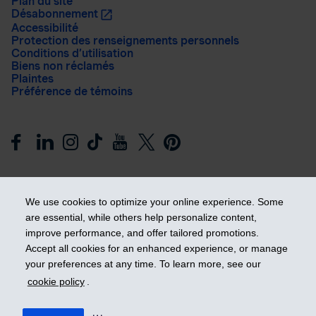
Plan du site
Désabonnement
Accessibilité
Protection des renseignements personnels
Conditions d’utilisation
Biens non réclamés
Plaintes
Préférence de témoins
We use cookies to optimize your online experience. Some
are essential, while others help personalize content,
improve performance, and offer tailored promotions.
Prendre les devants
Accept all cookies for an enhanced experience, or manage
your preferences at any time. To learn more, see our
cookie policy
.
© 2026 Industrielle Alliance, Assurance et services financiers
inc. - iA Groupe financier. Tous droits réservés.