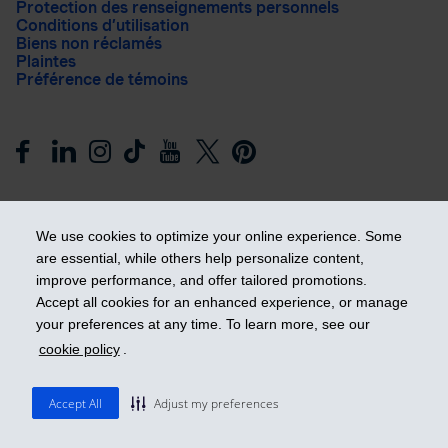
Protection des renseignements personnels
Conditions d’utilisation
Biens non réclamés
Plaintes
Préférence de témoins
We use cookies to optimize your online experience. Some
are essential, while others help personalize content,
improve performance, and offer tailored promotions.
Prendre les devants
Accept all cookies for an enhanced experience, or manage
your preferences at any time. To learn more, see our
cookie policy
.
© 2026 Industrielle Alliance, Assurance et services financiers
inc. - iA Groupe financier. Tous droits réservés.
Accept All
Adjust my preferences