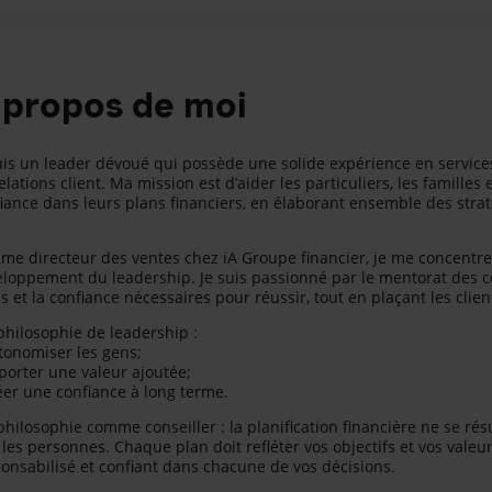
 propos de moi
uis un leader dévoué qui possède une solide expérience en service
elations client. Ma mission est d’aider les particuliers, les familles 
iance dans leurs plans financiers, en élaborant ensemble des stra
e directeur des ventes chez iA Groupe financier, je me concentre s
loppement du leadership. Je suis passionné par le mentorat des cons
ls et la confiance nécessaires pour réussir, tout en plaçant les clien
hilosophie de leadership :
tonomiser les gens;
porter une valeur ajoutée;
éer une confiance à long terme.
hilosophie comme conseiller : la planification financière ne se rés
 les personnes. Chaque plan doit refléter vos objectifs et vos valeu
onsabilisé et confiant dans chacune de vos décisions.