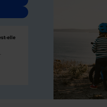
st-elle
.