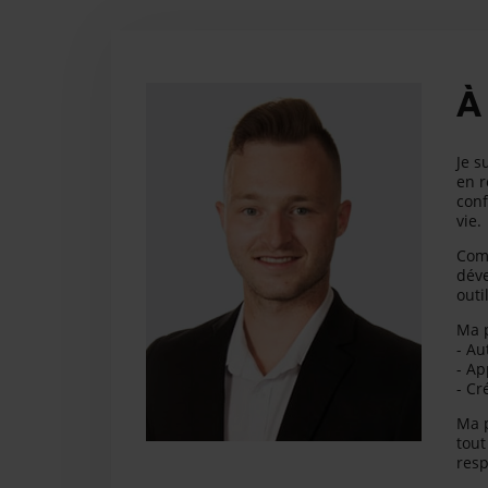
À
Je s
en r
conf
vie.
Comm
déve
outi
Ma p
- Au
- Ap
- Cr
Ma p
tout
resp