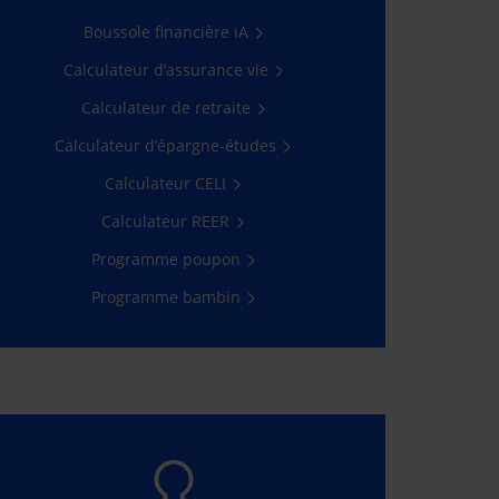
Une assurance maladie grave
Boussole financière iA
gratuite pour votre bambin âgé
de 2 à 5 ans avec, en prime, un
Calculateur d’assurance vie
joli cadeau!
Calculateur de retraite
En savoir plus
Calculateur d’épargne-études
Calculateur CELI
Calculateur REER
Programme poupon
Programme bambin