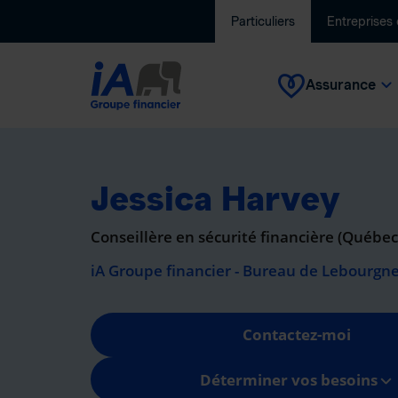
Particuliers
Entreprises
Assurance
Jessica Harvey
Conseillère en sécurité financière (Québe
iA Groupe financier - Bureau de Lebourgn
Contactez-moi
Déterminer vos besoins