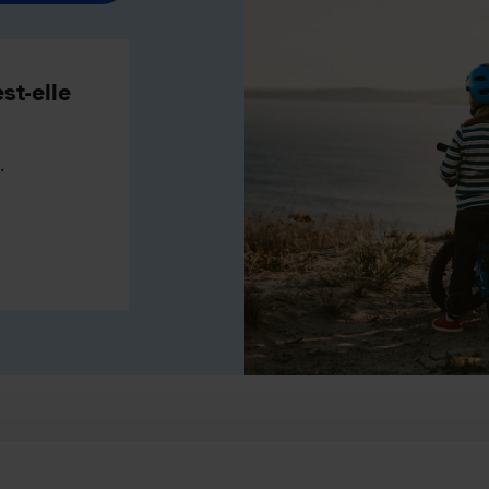
st-elle
.