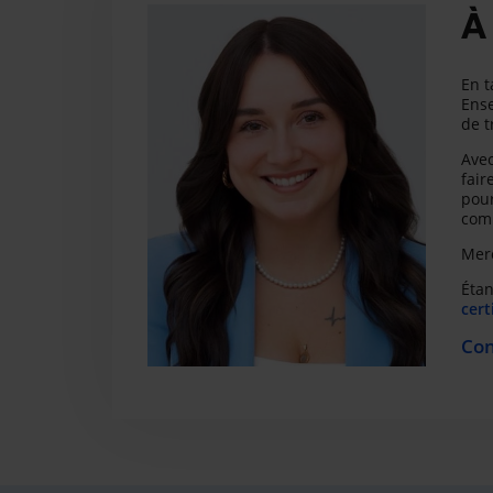
À
En t
Ense
de t
Avec
fair
pour
com
Merc
Étan
cert
Con