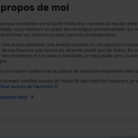
 propos de moi
ant que conseillère en sécurité financière, ma mission est de rendr
mble, nous mettrons en place des stratégies personnalisées qui refl
ransformer vos rêves en projets concrets et atteignables.
 une écoute attentive, une énergie positive et une approche hum
e de vos finances une source de sérénité plutôt que de stress. En c
 son excellence et ses valeurs familiales, je vous guide vers un av
pte.
i pour votre confiance et au plaisir de construire ensemble votre s
t dûment certifiée auprès de l’Autorité des marchés financiers, je 
ificat auprès de l’Autorité
tactez-moi