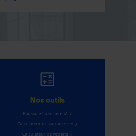
GAGNER 5 000 $,
C’EST FACILE!
Nos outils
Il suffit de vous connecter à
Boussole financière iA
l’Espace client.
Calculateur d’assurance vie
Passez à l’action
Calculateur de retraite