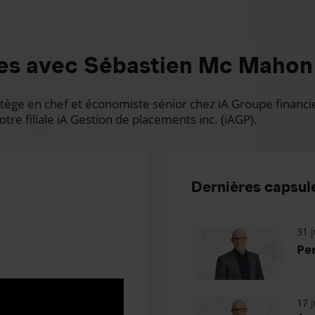
es avec Sébastien Mc Mahon
ge en chef et économiste sénior chez iA Groupe financier.
otre filiale iA Gestion de placements inc. (iAGP).
Dernières capsule
31 j
Per
17 j