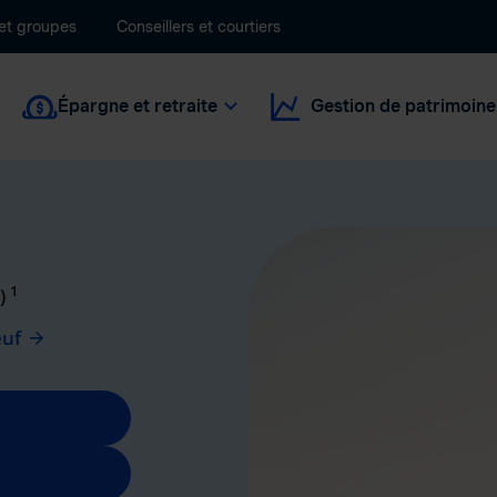
 et groupes
Conseillers et courtiers
Épargne et retraite
Gestion de patrimoine
1
c)
euf