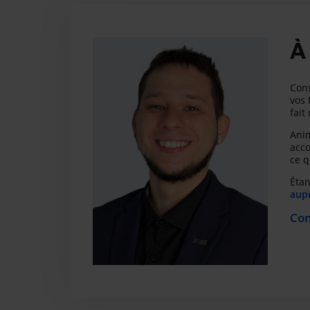
À
Cons
vos 
fait
Anim
acco
ce q
Étan
aupr
Con