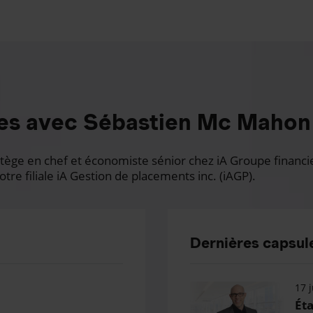
es avec Sébastien Mc Mahon
ge en chef et économiste sénior chez iA Groupe financier.
otre filiale iA Gestion de placements inc. (iAGP).
Dernières capsule
17 j
Éta