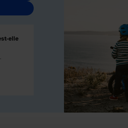
st-elle
.