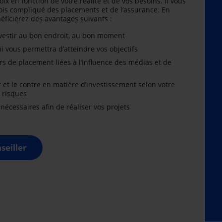
oix en fonction de votre réalité et de vos besoins. Il vous
is compliqué des placements et de l’assurance. En
énéficierez des avantages suivants :
nvestir au bon endroit, au bon moment
i vous permettra d’atteindre vos objectifs
rs de placement liées à l’influence des médias et de
r et le contre en matière d’investissement selon votre
x risques
cessaires afin de réaliser vos projets
seiller