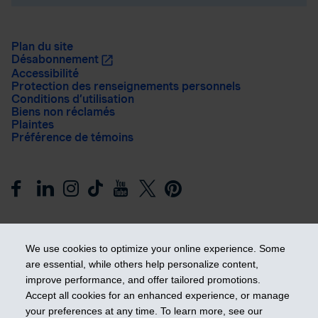
Plan du site
Désabonnement
Accessibilité
Protection des renseignements personnels
Conditions d’utilisation
Biens non réclamés
Plaintes
Préférence de témoins
We use cookies to optimize your online experience. Some
are essential, while others help personalize content,
improve performance, and offer tailored promotions.
Prendre les devants
Accept all cookies for an enhanced experience, or manage
your preferences at any time. To learn more, see our