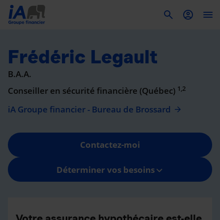
To
Frédéric Legault
B.A.A.
1,2
Conseiller en sécurité financière (Québec)
iA Groupe financier - Bureau de Brossard
Contactez-moi
Déterminer vos besoins
Votre assurance hypothécaire est-elle