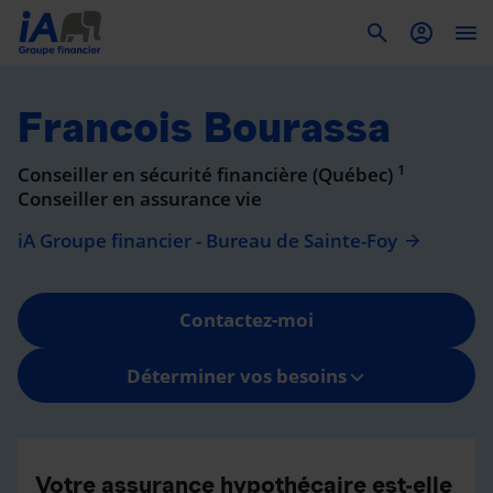
To
Francois Bourassa
1
Conseiller en sécurité financière (Québec)
Conseiller en assurance vie
iA Groupe financier - Bureau de Sainte-Foy
Contactez-moi
Déterminer vos besoins
Votre assurance hypothécaire est-elle