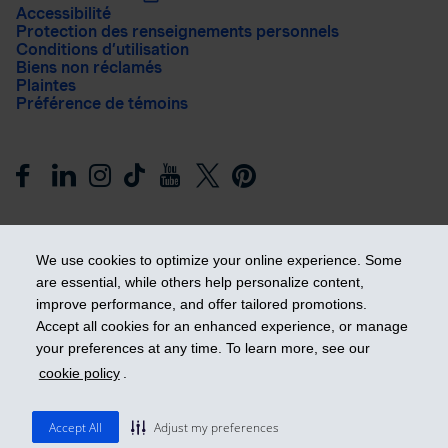
Accessibilité
Protection des renseignements personnels
Conditions d’utilisation
Biens non réclamés
Plaintes
Préférence de témoins
We use cookies to optimize your online experience. Some
are essential, while others help personalize content,
improve performance, and offer tailored promotions.
Prendre les devants
Accept all cookies for an enhanced experience, or manage
your preferences at any time. To learn more, see our
cookie policy
.
© 2026 Industrielle Alliance, Assurance et services financiers
inc. - iA Groupe financier. Tous droits réservés.
Accept All
Adjust my preferences