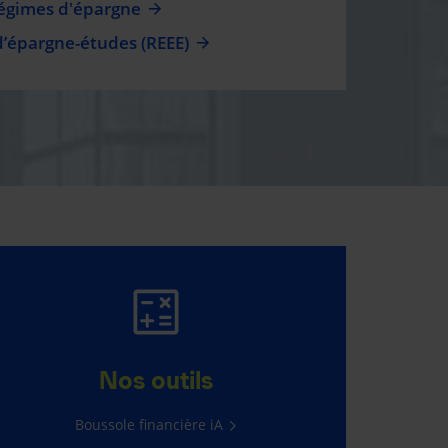
régimes d'épargne
d’épargne-études (REEE)
ASSURANCE AUTO
ET HABITATION
Nos outils
Concours
Repartez avec 10 000 $
.
Boussole financière iA