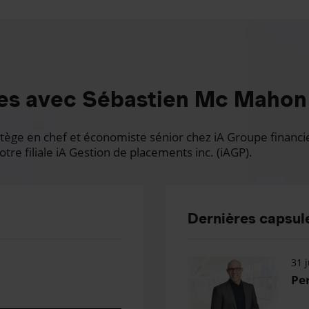
es avec Sébastien Mc Mahon
ge en chef et économiste sénior chez iA Groupe financier.
otre filiale iA Gestion de placements inc. (iAGP).
Dernières capsule
31 j
Per