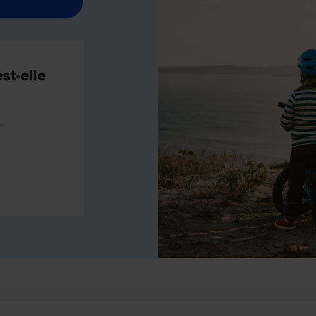
st-elle
.