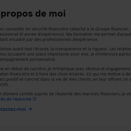
 propos de moi
uis conseiller en sécurité financière rattaché à iA Groupe financi
essionnel (0 année d’expérience). Ma formation me permet d’acquéri
tant encadré par des professionnels d’expérience.
alorise avant tout l’écoute, la transparence et la rigueur. Les relat
inu occupent une place importante pour moi. Je m’intéresse particu
ccompagnement personnalisé.
 en début de carrière, je m’implique avec sérieux et engagement 
ation financière et à faire des choix éclairés. Ce qui me motive à deve
ct positif et concret dans la vie de mes clients, en leur offrant un
ctifs.
t dûment certifié auprès de l’Autorité des marchés financiers, je vo
ès de l’Autorité
tactez-moi