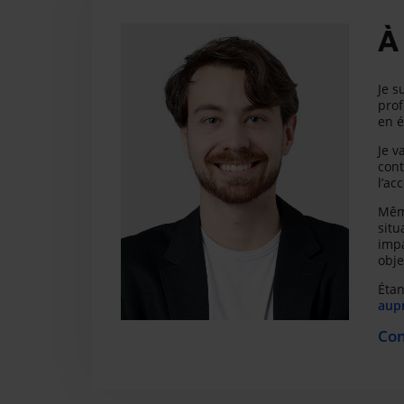
À
Je s
prof
en é
Je v
cont
l’a
Même
situ
impa
obje
Étan
aupr
Con