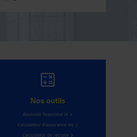
GAGNER 5 000 $,
C’EST FACILE!
Nos outils
Il suffit de vous connecter à
Boussole financière iA
l’Espace client.
Calculateur d’assurance vie
Passez à l’action
Calculateur de retraite