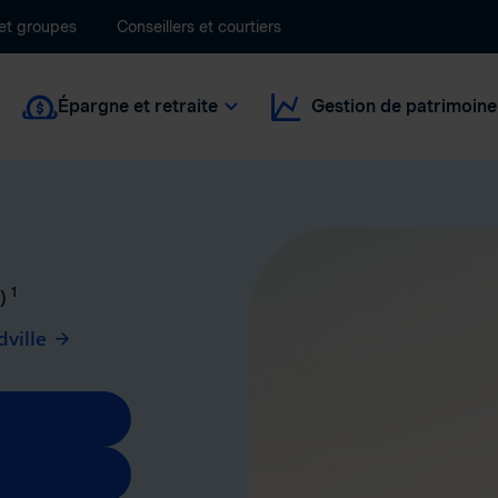
 et groupes
Conseillers et courtiers
Épargne et retraite
Gestion de patrimoine
1
c)
ville