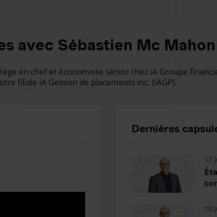
es avec Sébastien Mc Mahon
ge en chef et économiste sénior chez iA Groupe financier.
otre filiale iA Gestion de placements inc. (iAGP).
Dernières capsule
17 j
Éta
con
10 j