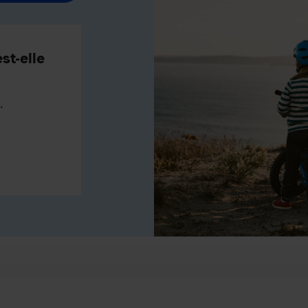
st-elle
.