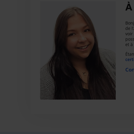
À
Bonj
de l
voir
poss
et à
Étan
cert
Con