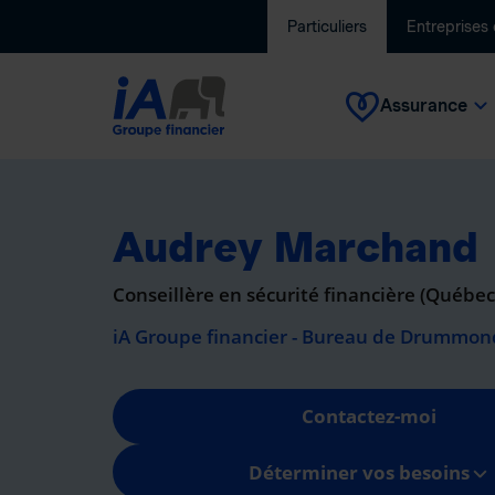
Particuliers
Entreprises
Assurance
Audrey Marchand
Conseillère en sécurité financière (Québe
iA Groupe financier - Bureau de Drummond
Contactez-moi
Déterminer vos besoins