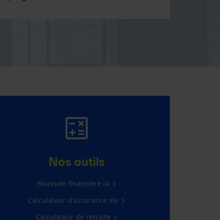
GAGNER 5 000 $,
C’EST FACILE!
Nos outils
Il suffit de vous connecter à
Boussole financière iA
l’Espace client.
Calculateur d’assurance vie
Passez à l’action
Calculateur de retraite