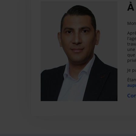
À
Mon 
Aprè
l'ag
trav
une 
que 
priv
Je p
Étan
aupr
Con