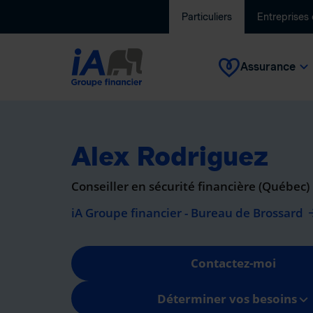
Particuliers
Entreprises
Assurance
Alex Rodriguez
Conseiller en sécurité financière (Québec)
iA Groupe financier - Bureau de Brossard
Contactez-moi
Déterminer vos besoins