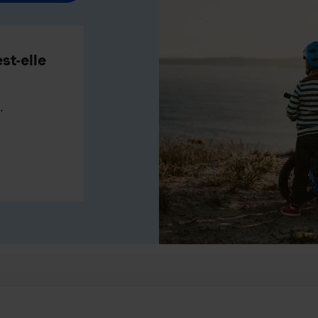
st-elle
.