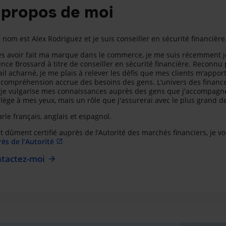
 propos de moi
nom est Alex Rodriguez et je suis conseiller en sécurité financière
s avoir fait ma marque dans le commerce, je me suis récemment joi
ence Brossard à titre de conseiller en sécurité financière. Reco
ail acharné, je me plais à relever les défis que mes clients m'apporten
compréhension accrue des besoins des gens. L’univers des finances
je vulgarise mes connaissances auprès des gens que j'accompagne.
ilège à mes yeux, mais un rôle que j'assurerai avec le plus grand d
arle français, anglais et espagnol.
t dûment certifié auprès de l’Autorité des marchés financiers, je vo
ès de l’Autorité
tactez-moi