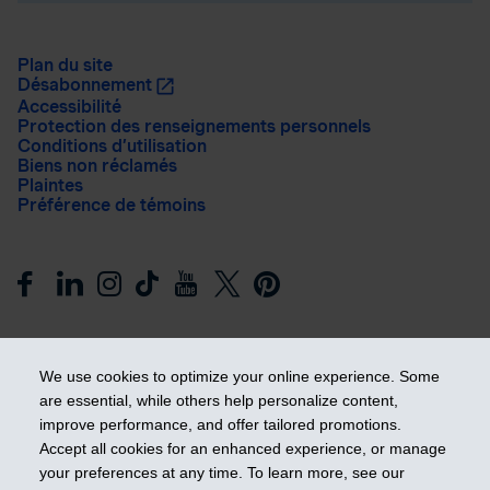
Plan du site
Désabonnement
Accessibilité
Protection des renseignements personnels
Conditions d’utilisation
Biens non réclamés
Plaintes
Préférence de témoins
We use cookies to optimize your online experience. Some
are essential, while others help personalize content,
improve performance, and offer tailored promotions.
Prendre les devants
Accept all cookies for an enhanced experience, or manage
your preferences at any time. To learn more, see our