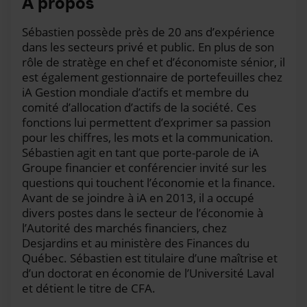
À propos
cette semaine, en mode terrasse, on vous partage le
cocktail financier de Sébastien Mc Mahon. Alors,
Sébastien possède près de 20 ans d’expérience
bonjour Sébastien.
dans les secteurs privé et public. En plus de son
rôle de stratège en chef et d’économiste sénior, il
Sébastien :
Salut Ashleay!
est également gestionnaire de portefeuilles chez
iA Gestion mondiale d’actifs et membre du
Ashleay :
Alors là, on est en formule bouchées sur le
comité d’allocation d’actifs de la société. Ces
barbecue. On est en direct du « lounge » de nos
fonctions lui permettent d’exprimer sa passion
bureaux sur Grande Allée à Québec. Alors, si vous
pour les chiffres, les mots et la communication.
entendez jaser, c'est normal. Alors, Sébastien, est-ce
Sébastien agit en tant que porte-parole de iA
que tu peux nous parler un petit peu des bases de
Groupe financier et conférencier invité sur les
l'épargne?
questions qui touchent l’économie et la finance.
Avant de se joindre à iA en 2013, il a occupé
Sébastien :
Ouais, puis regardez, on va faire ça court.
divers postes dans le secteur de l’économie à
C'est l'été, tout le monde est en vacances. On s'est
l’Autorité des marchés financiers, chez
dit que ce serait peut-être un bon moment pour juste
Desjardins et au ministère des Finances du
rappeler les bases; quelques bases de l’épargne. Si
Québec. Sébastien est titulaire d’une maîtrise et
vous dites : « Ça ne me tente pas de penser à mes
d’un doctorat en économie de l’Université Laval
finances », bien, au moins, juste les bases pour
et détient le titre de CFA.
pouvoir penser dans votre tête à une petite liste à
cocher. Est-ce que je suis bien positionné? Regardez,