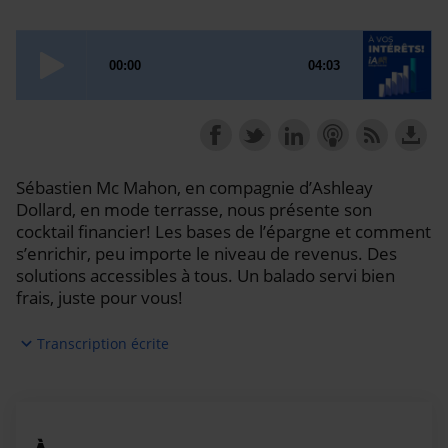
Sébastien Mc Mahon, en compagnie d’Ashleay
Dollard, en mode terrasse, nous présente son
cocktail financier! Les bases de l’épargne et comment
s’enrichir, peu importe le niveau de revenus. Des
solutions accessibles à tous. Un balado servi bien
frais, juste pour vous!
expand_more
Transcription écrite
Ashleay :
Bienvenue au balado À vos intérêts! de iA
Groupe financier, où l'objectif est de vous partager
l'essentiel de l'actualité économique et de ses
impacts sur vos finances. Mon nom est Ashleay et