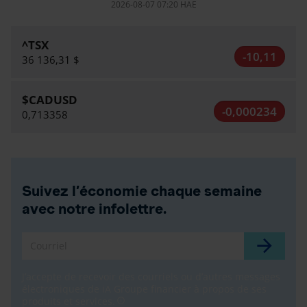
2026-08-07 07:20 HAE
^TSX
-10,11
36 136,31 $
$CADUSD
-0,000234
0,713358
Suivez l’économie chaque semaine
avec notre infolettre.
Courriel
J’accepte de recevoir des courriels ou d’autres messages
électroniques de iA Groupe financier à propos de ses
produits et services.
info_outline