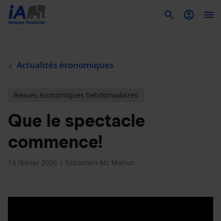
To
Actualités économiques
Revues économiques hebdomadaires
Que le spectacle
commence!
13 février 2026 | Sébastien Mc Mahon