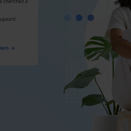
s cherchez a
ujours!
iers