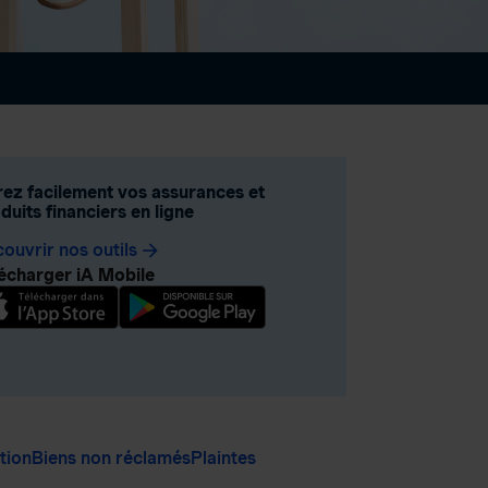
ez facilement vos assurances et
duits financiers en ligne
ouvrir nos outils
arrow_forward
écharger iA Mobile
ation
Biens non réclamés
Plaintes