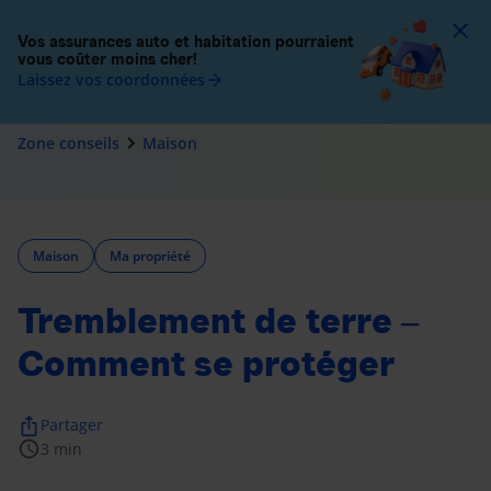
To
Vos assurances auto et habitation pourraient
vous coûter moins cher!
Laissez vos coordonnées
arrow_forward
navigate_next
Zone conseils
Maison
Maison
Ma propriété
Tremblement de terre ‒
Comment se protéger
ios_share
Partager
schedule
3 min