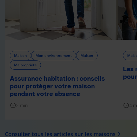
Maison
Mon environnement
Maison
Mais
Ma propriété
Les 
pour
Assurance habitation : conseils
pour protéger votre maison
pendant votre absence
schedule
schedule
2 min
4 m
Consulter tous les articles sur les maisons
arrow_forward