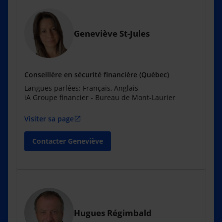
Geneviève St-Jules
Conseillère en sécurité financière (Québec)
Langues parlées: Français, Anglais
iA Groupe financier - Bureau de Mont-Laurier
Visiter sa page
open_in_new
Contacter Geneviève
Hugues Régimbald