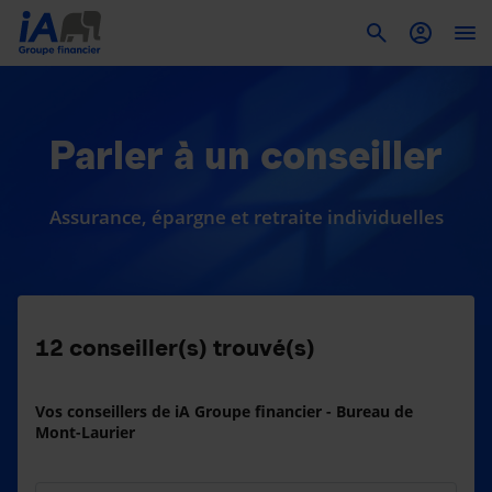
To
Parler à un conseiller
Assurance, épargne et retraite individuelles
12
conseiller(s) trouvé(s)
Vos conseillers de iA Groupe financier - Bureau de
Mont-Laurier