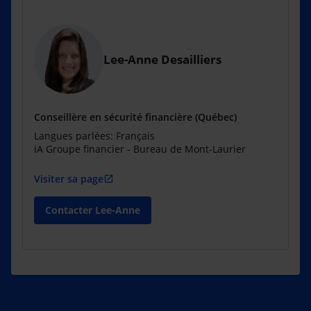
Lee-Anne Desailliers
Conseillère en sécurité financière (Québec)
Langues parlées: Français
iA Groupe financier - Bureau de Mont-Laurier
Visiter sa page
open_in_new
Contacter Lee-Anne