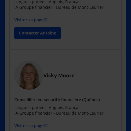
Langues parlées: Anglais, Français
iA Groupe financier - Bureau de Mont-Laurier
Visiter sa page
open_in_new
Contacter Antoine
Vicky Moore
Conseillère en sécurité financière (Québec)
Langues parlées: Anglais, Français
iA Groupe financier - Bureau de Mont-Laurier
Visiter sa page
open_in_new