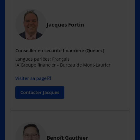
Jacques Fortin
Conseiller en sécurité financière (Québec)
Langues parlées: Français
iA Groupe financier - Bureau de Mont-Laurier
Visiter sa page
open_in_new
Contacter Jacques
Benoît Gauthier