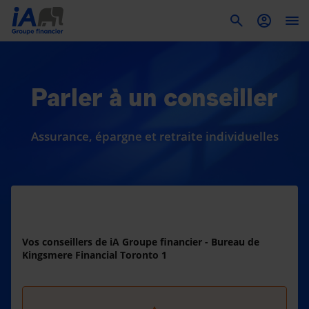
To
Parler à un conseiller
Assurance, épargne et retraite individuelles
Vos conseillers de iA Groupe financier - Bureau de
Kingsmere Financial Toronto 1