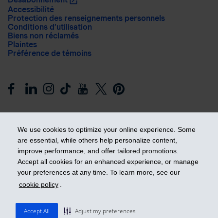
Accessibilité
Protection des renseignements personnels
Conditions d’utilisation
Biens non réclamés
Plaintes
Préférence de témoins
We use cookies to optimize your online experience. Some
are essential, while others help personalize content,
improve performance, and offer tailored promotions.
Prendre les devants
Accept all cookies for an enhanced experience, or manage
your preferences at any time. To learn more, see our
cookie policy
.
© 2026 Industrielle Alliance, Assurance et services financiers
inc. - iA Groupe financier. Tous droits réservés.
Accept All
Adjust my preferences