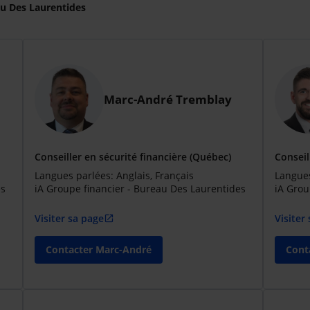
au Des Laurentides
Marc-André Tremblay
Conseiller en sécurité financière (Québec)
Conseil
Langues parlées: Anglais, Français
Langues
es
iA Groupe financier - Bureau Des Laurentides
iA Grou
Visiter sa page
Visiter
open_in_new
Contacter Marc-André
Cont