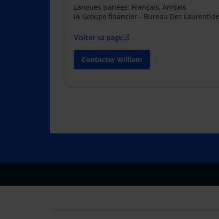
Langues parlées: Français, Anglais
iA Groupe financier - Bureau Des Laurentid
Visiter sa page
open_in_new
Contacter William