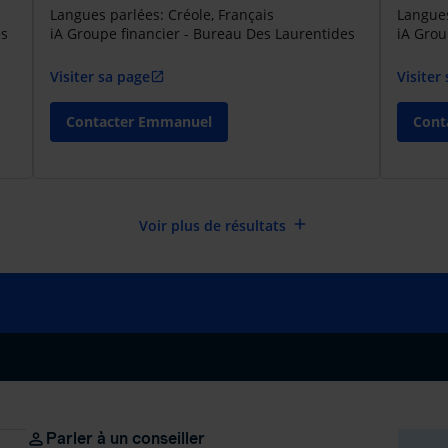
Langues parlées: Créole, Français
Langues
es
iA Groupe financier - Bureau Des Laurentides
iA Grou
Visiter sa page
Visiter
open_in_new
Contacter Emmanuel
Cont
add
Voir plus de résultats
Parler à un conseiller