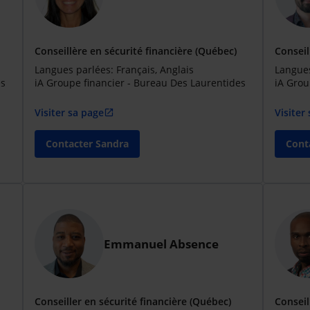
Conseillère en sécurité financière (Québec)
Conseil
Langues parlées: Français, Anglais
Langues
es
iA Groupe financier - Bureau Des Laurentides
iA Grou
Visiter sa page
Visiter
open_in_new
Contacter Sandra
Cont
Emmanuel Absence
Conseiller en sécurité financière (Québec)
Conseil