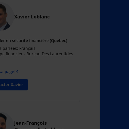
Xavier Leblanc
ler en sécurité financière (Québec)
 parlées: Français
pe financier - Bureau Des Laurentides
 sa page
open_in_new
acter Xavier
Jean-François