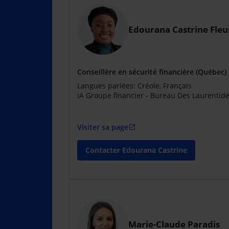
Edourana Castrine Fleu
Conseillère en sécurité financière (Québec)
Langues parlées: Créole, Français
iA Groupe financier - Bureau Des Laurentid
Visiter sa page
open_in_new
Contacter Edourana Castrine
Marie-Claude Paradis