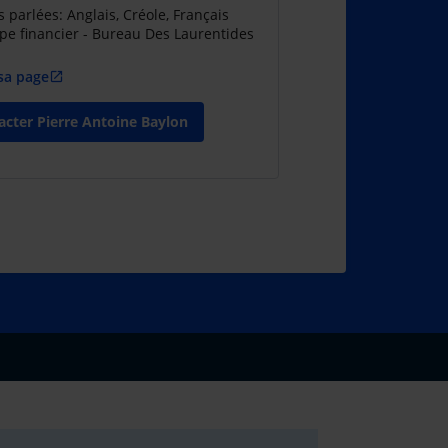
 parlées: Anglais, Créole, Français
pe financier - Bureau Des Laurentides
 sa page
open_in_new
acter Pierre Antoine Baylon