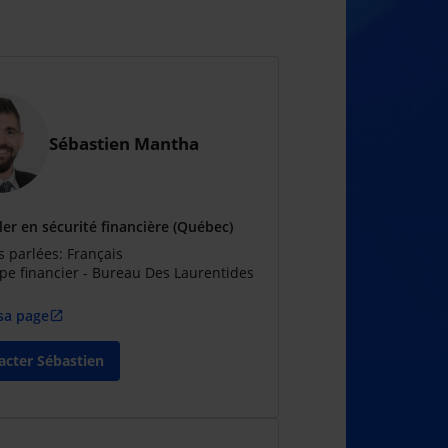
Sébastien Mantha
ler en sécurité financière (Québec)
 parlées: Français
pe financier - Bureau Des Laurentides
 sa page
open_in_new
acter Sébastien