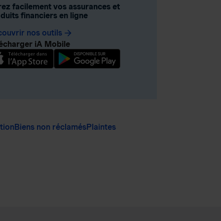
ez facilement vos assurances et
duits financiers en ligne
ouvrir nos outils
arrow_forward
écharger iA Mobile
ation
Biens non réclamés
Plaintes