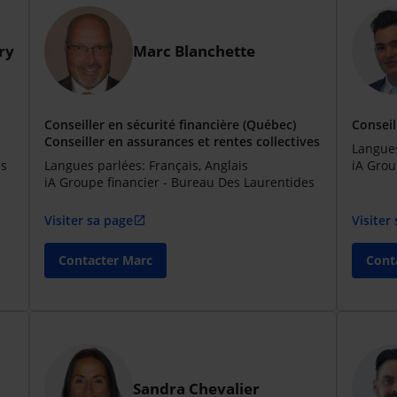
ry
Marc Blanchette
Conseiller en sécurité financière (Québec)
Conseil
Conseiller en assurances et rentes collectives
Langues
es
Langues parlées: Français, Anglais
iA Grou
iA Groupe financier - Bureau Des Laurentides
Visiter sa page
Visiter
open_in_new
Contacter Marc
Cont
Sandra Chevalier