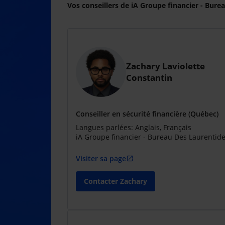
Vos conseillers de iA Groupe financier - Bure
Zachary Laviolette
Constantin
Conseiller en sécurité financière (Québec)
Langues parlées: Anglais, Français
iA Groupe financier - Bureau Des Laurentid
Visiter sa page
open_in_new
Contacter Zachary