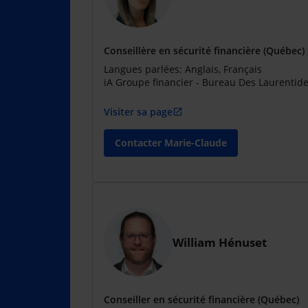
Conseillère en sécurité financière (Québec)
Langues parlées: Anglais, Français
iA Groupe financier - Bureau Des Laurentid
Visiter sa page
open_in_new
Contacter Marie-Claude
William Hénuset
Conseiller en sécurité financière (Québec)