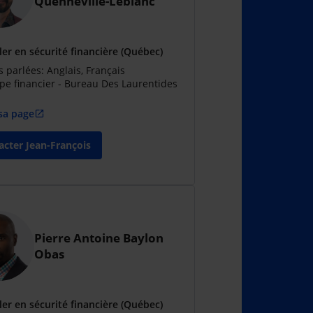
Quenneville-Leblanc
ler en sécurité financière (Québec)
 parlées: Anglais, Français
pe financier - Bureau Des Laurentides
 sa page
open_in_new
acter Jean-François
Pierre Antoine Baylon
Obas
ler en sécurité financière (Québec)