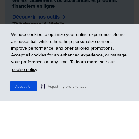
Gérez facilement vos assurances et produits
financiers en ligne
Découvrir nos outils
arrow_forward
Télécharger iA Mobile
We use cookies to optimize your online experience. Some
are essential, while others help personalize content,
improve performance, and offer tailored promotions.
Accept all cookies for an enhanced experience, or manage
your preferences at any time. To learn more, see our
Plan du site
cookie policy
.
Désabonnement
Accessibilité
Protection des renseignements personnels
Accept All
Adjust my preferences
Conditions d’utilisation
Biens non réclamés
Plaintes
Préférence de témoins