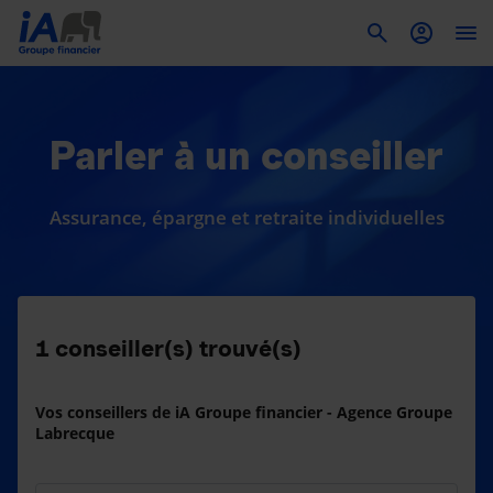
To
Parler à un conseiller
Assurance, épargne et retraite individuelles
1
conseiller(s) trouvé(s)
Vos conseillers de iA Groupe financier - Agence Groupe
Labrecque