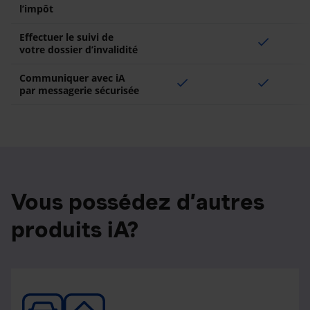
l’impôt
Effectuer le suivi de
check
votre dossier d’invalidité
Communiquer avec iA
check
check
par messagerie sécurisée
Vous possédez d’autres
produits iA?