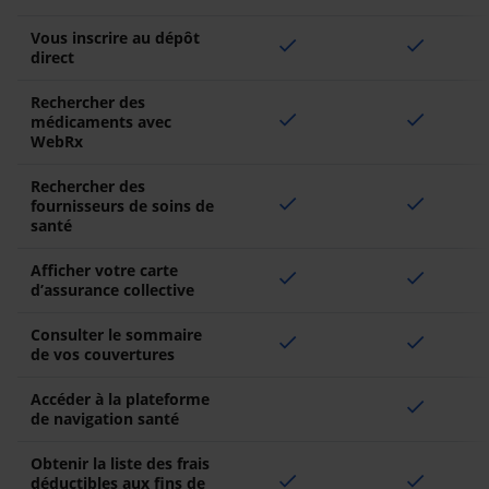
Vous inscrire au dépôt
check
check
direct
Rechercher des
check
check
médicaments avec
WebRx
Rechercher des
check
check
fournisseurs de soins de
santé
Afficher votre carte
check
check
d’assurance collective
Consulter le sommaire
check
check
de vos couvertures
Accéder à la plateforme
check
de navigation santé
Obtenir la liste des frais
check
check
déductibles aux fins de