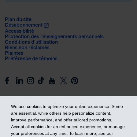
Plan du site
Désabonnement
Accessibilité
Protection des renseignements personnels
Conditions d’utilisation
Biens non réclamés
Plaintes
Préférence de témoins
We use cookies to optimize your online experience. Some
are essential, while others help personalize content,
improve performance, and offer tailored promotions.
Prendre les devants
Accept all cookies for an enhanced experience, or manage
your preferences at any time. To learn more, see our