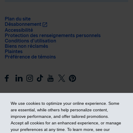
Plan du site
Désabonnement
Accessibilité
Protection des renseignements personnels
Conditions d’utilisation
Biens non réclamés
Plaintes
Préférence de témoins
We use cookies to optimize your online experience. Some
are essential, while others help personalize content,
improve performance, and offer tailored promotions.
Prendre les devants
Accept all cookies for an enhanced experience, or manage
your preferences at any time. To learn more, see our