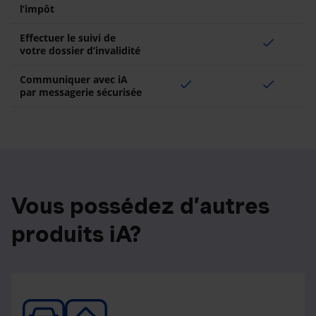
l’impôt
Effectuer le suivi de
check
votre dossier d’invalidité
Communiquer avec iA
check
check
par messagerie sécurisée
Vous possédez d’autres
produits iA?