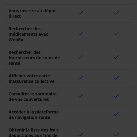
Vous inscrire au dépôt
check
check
direct
Rechercher des
check
check
médicaments avec
WebRx
Rechercher des
check
check
fournisseurs de soins de
santé
Afficher votre carte
check
check
d’assurance collective
Consulter le sommaire
check
check
de vos couvertures
Accéder à la plateforme
check
de navigation santé
Obtenir la liste des frais
check
check
déductibles aux fins de