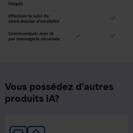
l’impôt
Effectuer le suivi de
check
votre dossier d’invalidité
Communiquer avec iA
check
check
par messagerie sécurisée
Vous possédez d’autres
produits iA?