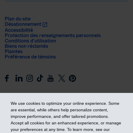
Plan du site
Désabonnement
Accessibilité
Protection des renseignements personnels
Conditions d’utilisation
Biens non réclamés
Plaintes
Préférence de témoins
We use cookies to optimize your online experience. Some
are essential, while others help personalize content,
improve performance, and offer tailored promotions.
Prendre les devants
Accept all cookies for an enhanced experience, or manage
your preferences at any time. To learn more, see our