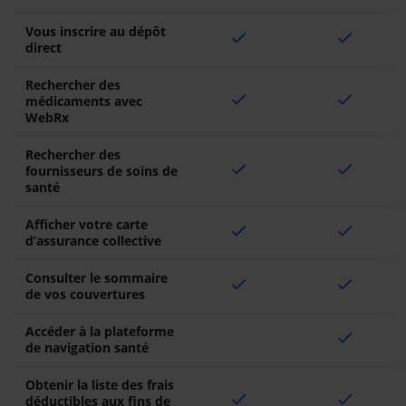
Vous inscrire au dépôt
check
check
direct
Rechercher des
check
check
médicaments avec
WebRx
Rechercher des
check
check
fournisseurs de soins de
santé
Afficher votre carte
check
check
d’assurance collective
Consulter le sommaire
check
check
de vos couvertures
Accéder à la plateforme
check
de navigation santé
Obtenir la liste des frais
check
check
déductibles aux fins de