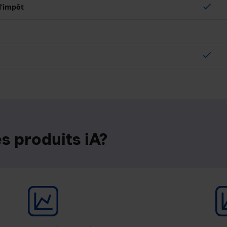
check
 l’impôt
check
s produits iA?