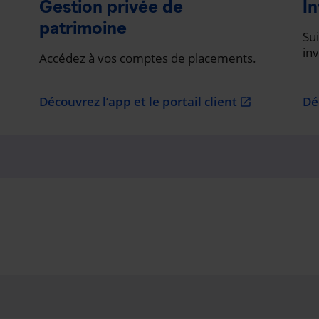
Gestion privée de
In
patrimoine
Sui
in
Accédez à vos comptes de placements.
Découvrez l’app et le portail client
Dé
open_in_new