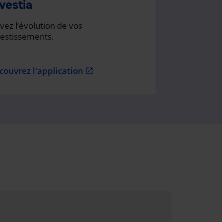
vestia
vez l’évolution de vos
vestissements.
couvrez l'application
open_in_new