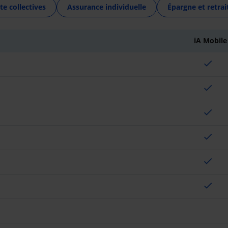
te collectives
Assurance individuelle
Épargne et retrai
iA Mobile
check
check
check
check
check
check