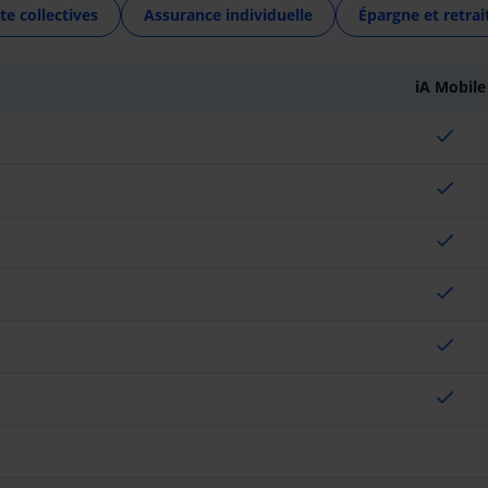
te collectives
Assurance individuelle
Épargne et retrai
iA Mobile
check
check
check
check
check
check