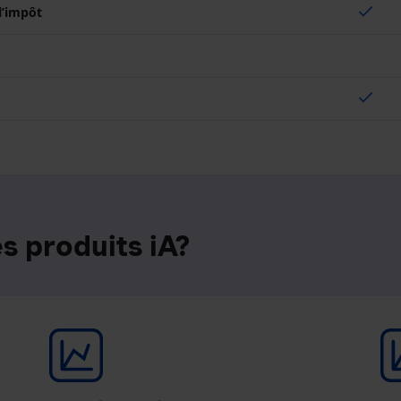
check
 l’impôt
check
s produits iA?