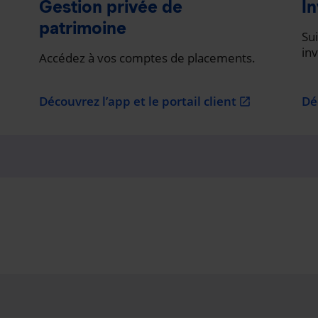
Gestion privée de
In
patrimoine
Sui
in
Accédez à vos comptes de placements.
Découvrez l’app et le portail client
Dé
open_in_new