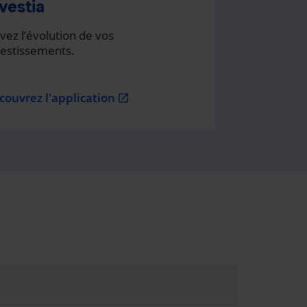
vestia
vez l’évolution de vos
vestissements.
couvrez l'application
open_in_new