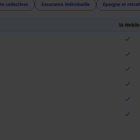
te collectives
Assurance individuelle
Épargne et retrai
iA Mobile
check
check
check
check
check
check