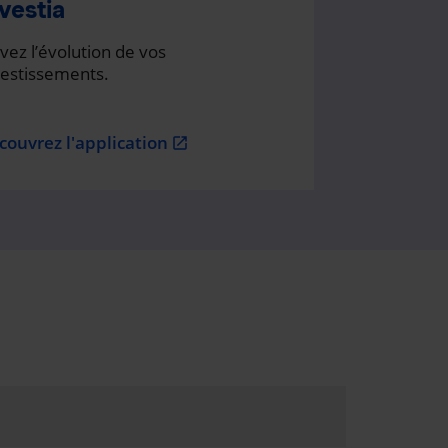
vestia
vez l’évolution de vos
vestissements.
couvrez l'application
open_in_new