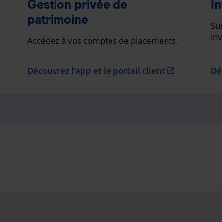
Gestion privée de
In
patrimoine
Sui
in
Accédez à vos comptes de placements.
Découvrez l’app et le portail client
Dé
open_in_new