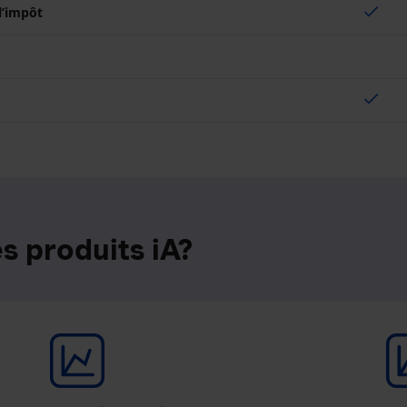
check
 l’impôt
check
s produits iA?