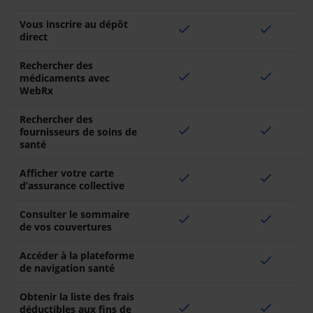
Vous inscrire au dépôt
check
check
direct
Rechercher des
check
check
médicaments avec
WebRx
Rechercher des
check
check
fournisseurs de soins de
santé
Afficher votre carte
check
check
d’assurance collective
Consulter le sommaire
check
check
de vos couvertures
Accéder à la plateforme
check
de navigation santé
Obtenir la liste des frais
check
check
déductibles aux fins de