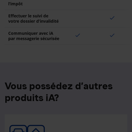
l’impôt
Effectuer le suivi de
check
votre dossier d’invalidité
Communiquer avec iA
check
check
par messagerie sécurisée
Vous possédez d’autres
produits iA?