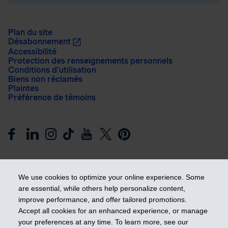
Plan du site
Désabonnement
Accessibilité
Protection des renseignements personnels
Conditions d’utilisation
Biens non réclamés
Plaintes
Préférence de témoins
We use cookies to optimize your online experience. Some
are essential, while others help personalize content,
improve performance, and offer tailored promotions.
Prendre les devants
Accept all cookies for an enhanced experience, or manage
your preferences at any time. To learn more, see our