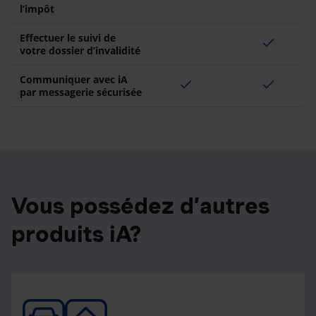
l’impôt
Effectuer le suivi de
check
votre dossier d’invalidité
Communiquer avec iA
check
check
par messagerie sécurisée
Vous possédez d’autres
produits iA?