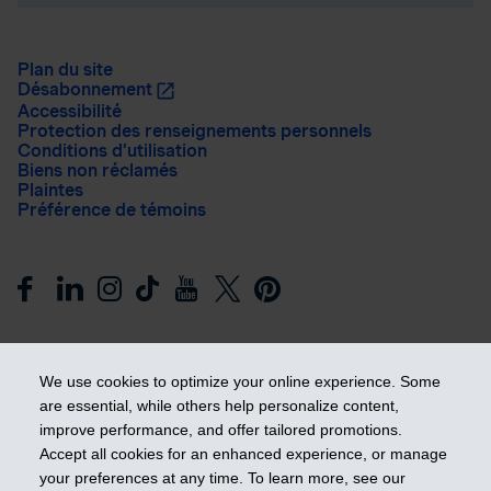
Plan du site
Désabonnement
Accessibilité
Protection des renseignements personnels
Conditions d’utilisation
Biens non réclamés
Plaintes
Préférence de témoins
We use cookies to optimize your online experience. Some
are essential, while others help personalize content,
improve performance, and offer tailored promotions.
Prendre les devants
Accept all cookies for an enhanced experience, or manage
your preferences at any time. To learn more, see our