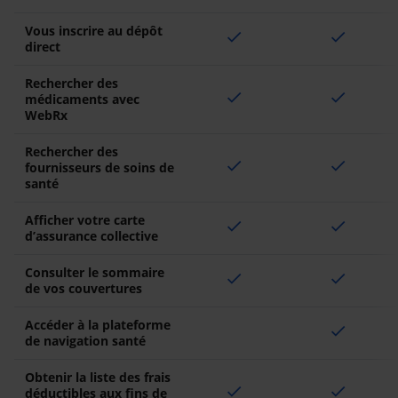
Vous inscrire au dépôt
check
check
direct
Rechercher des
check
check
médicaments avec
WebRx
Rechercher des
check
check
fournisseurs de soins de
santé
Afficher votre carte
check
check
d’assurance collective
Consulter le sommaire
check
check
de vos couvertures
Accéder à la plateforme
check
de navigation santé
Obtenir la liste des frais
check
check
déductibles aux fins de