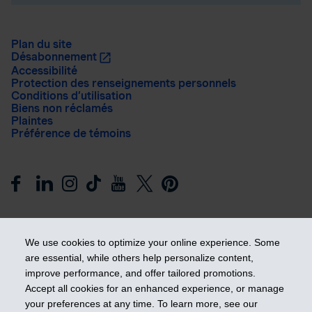
Plan du site
Désabonnement
Accessibilité
Protection des renseignements personnels
Conditions d’utilisation
Biens non réclamés
Plaintes
Préférence de témoins
We use cookies to optimize your online experience. Some
are essential, while others help personalize content,
improve performance, and offer tailored promotions.
Prendre les devants
Accept all cookies for an enhanced experience, or manage
your preferences at any time. To learn more, see our