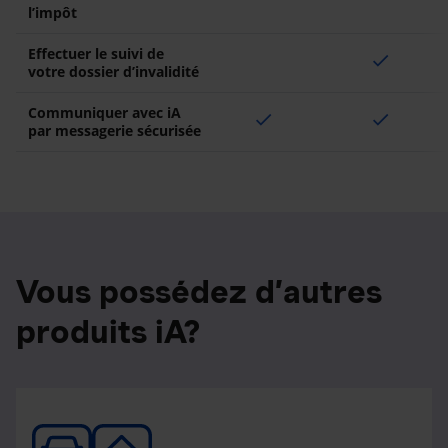
l’impôt
Effectuer le suivi de
check
votre dossier d’invalidité
Communiquer avec iA
check
check
par messagerie sécurisée
Vous possédez d’autres
produits iA?