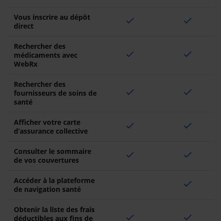
Vous inscrire au dépôt
check
check
direct
Rechercher des
check
check
médicaments avec
WebRx
Rechercher des
check
check
fournisseurs de soins de
santé
Afficher votre carte
check
check
d’assurance collective
Consulter le sommaire
check
check
de vos couvertures
Accéder à la plateforme
check
de navigation santé
Obtenir la liste des frais
check
check
déductibles aux fins de