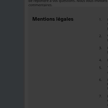
de répondre à vos questions. Nous vous invitons 
commentaires.
Mentions légales
1.
2.
3.
4.
5.
6.
7.