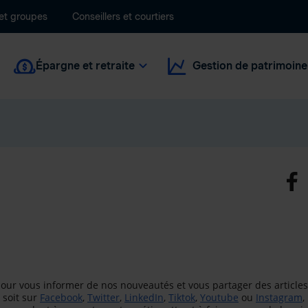
 et groupes
Conseillers et courtiers
Épargne et retraite
Gestion de patrimoine
ur vous informer de nos nouveautés et vous partager des articles
 soit sur
Facebook
,
Twitter
,
LinkedIn
,
Tiktok
,
Youtube
ou
Instagram
,