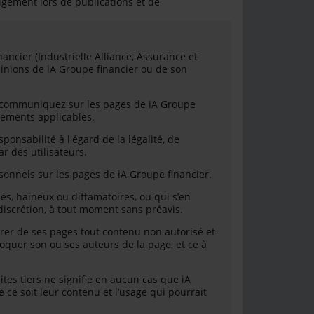
ugement lors de publications et de
ancier (Industrielle Alliance, Assurance et
pinions de iA Groupe financier ou de son
 communiquez sur les pages de iA Groupe
lements applicables.
onsabilité à l'égard de la légalité, de
r des utilisateurs.
nnels sur les pages de iA Groupe financier.
s, haineux ou diffamatoires, ou qui s’en
discrétion, à tout moment sans préavis.
tirer de ses pages tout contenu non autorisé et
bloquer son ou ses auteurs de la page, et ce à
ites tiers ne signifie en aucun cas que iA
ce soit leur contenu et l’usage qui pourrait