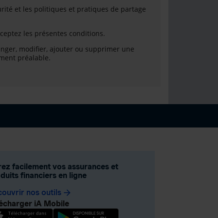
urité et les politiques et pratiques de partage
cceptez les présentes conditions.
hanger, modifier, ajouter ou supprimer une
ment préalable.
ez facilement vos assurances et
duits financiers en ligne
ouvrir nos outils
arrow_forward
écharger iA Mobile