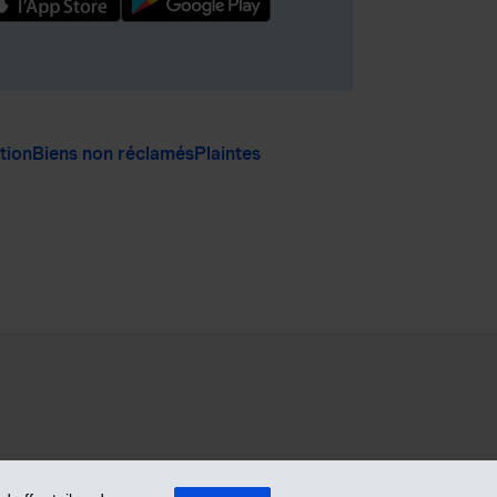
ation
Biens non réclamés
Plaintes