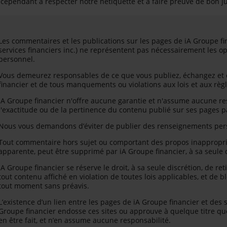
cependant à respecter notre nétiquette et à faire preuve de bon j
Les commentaires et les publications sur les pages de iA Groupe fin
services financiers inc.) ne représentent pas nécessairement les o
personnel.
Vous demeurez responsables de ce que vous publiez, échangez et
financier et de tous manquements ou violations aux lois et aux règ
iA Groupe financier n'offre aucune garantie et n'assume aucune resp
l'exactitude ou de la pertinence du contenu publié sur ses pages pa
Nous vous demandons d’éviter de publier des renseignements perso
Tout commentaire hors sujet ou comportant des propos inapproprié
apparente, peut être supprimé par iA Groupe financier, à sa seule 
iA Groupe financier se réserve le droit, à sa seule discrétion, de re
tout contenu affiché en violation de toutes lois applicables, et de 
tout moment sans préavis.
L’existence d’un lien entre les pages de iA Groupe financier et des s
Groupe financier endosse ces sites ou approuve à quelque titre que 
en être fait, et n’en assume aucune responsabilité.