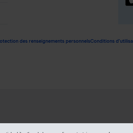
otection des renseignements personnels
Conditions d’utilis
anciers inc. - iA Groupe financier. Tous droits réservés.