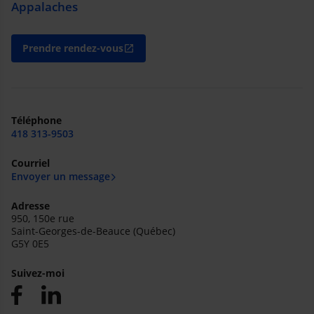
Appalaches
Prendre rendez-vous
open_in_new
Téléphone
418 313-9503
Courriel
Envoyer un message
Adresse
950, 150e rue
Saint-Georges-de-Beauce (Québec)
G5Y 0E5
Suivez-moi