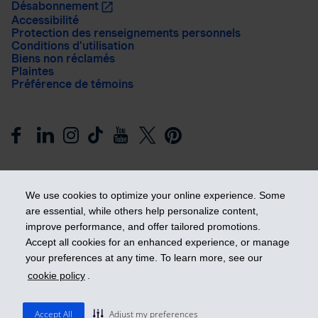
Désabonnement
Accessibilité
Protection des renseignements personnels
Conditions d’utilisation
Biens non réclamés
Plaintes
Préférence de témoins
We use cookies to optimize your online experience. Some
are essential, while others help personalize content,
improve performance, and offer tailored promotions.
Prendre les devants
Accept all cookies for an enhanced experience, or manage
your preferences at any time. To learn more, see our
cookie policy
.
© 2026 Industrielle Alliance, Assurance et services financiers
inc. - iA Groupe financier. Tous droits réservés.
Accept All
Adjust my preferences