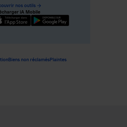
ouvrir nos outils
arrow_forward
écharger iA Mobile
ation
Biens non réclamés
Plaintes