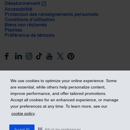
Désabonnement
Accessibilité
Protection des renseignements personnels
Conditions d’utilisation
Biens non réclamés
Plaintes
Préférence de témoins
We use cookies to optimize your online experience. Some
are essential, while others help personalize content,
improve performance, and offer tailored promotions.
Prendre les devants
Accept all cookies for an enhanced experience, or manage
your preferences at any time. To learn more, see our
cookie policy
.
© 2026 Industrielle Alliance, Assurance et services financiers
inc. - iA Groupe financier. Tous droits réservés.
Accept All
Adjust my preferences