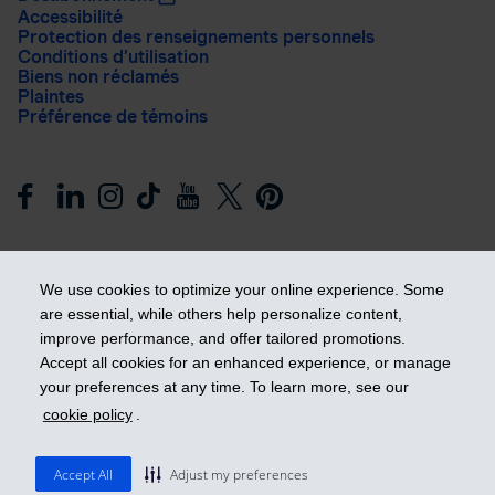
Accessibilité
Protection des renseignements personnels
Conditions d’utilisation
Biens non réclamés
Plaintes
Préférence de témoins
We use cookies to optimize your online experience. Some
are essential, while others help personalize content,
improve performance, and offer tailored promotions.
Prendre les devants
Accept all cookies for an enhanced experience, or manage
your preferences at any time. To learn more, see our
cookie policy
.
© 2026 Industrielle Alliance, Assurance et services financiers
inc. - iA Groupe financier. Tous droits réservés.
Accept All
Adjust my preferences