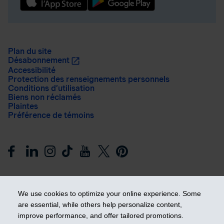
Plan du site
Désabonnement
Accessibilité
Protection des renseignements personnels
Conditions d’utilisation
Biens non réclamés
Plaintes
Préférence de témoins
We use cookies to optimize your online experience. Some
are essential, while others help personalize content,
improve performance, and offer tailored promotions.
Prendre les devants